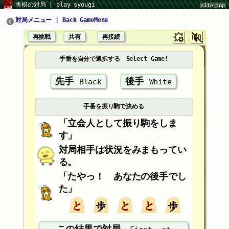
将棋の対局 | play syougi
site top
対局メニュー | Back GameMenu
再挑戦
共有
再接続
手番を自分で選択する Select Game!
先手
後手
Black
White
手番を振り駒で決める
「立会人として振り駒をしま
す」
対局相手は状況をみまもってい
る。
「たやっ！
あなたの後手
でし
た」
この結果で対局