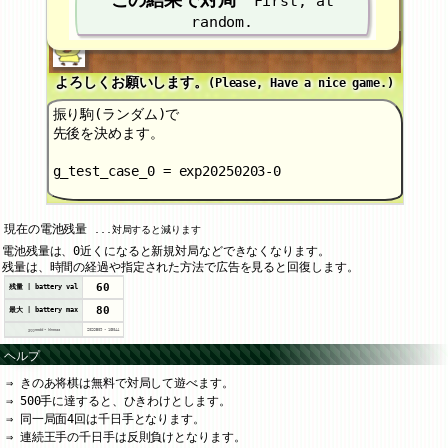
First, at
random.
よろしくお願いします。
(Please, Have a nice game.)
振り駒(ランダム)で
先後を決めます。
g_test_case_0 = exp20250203-0
現在の電池残量
...対局すると減ります
電池残量は、0近くになると新規対局などできなくなります。
残量は、時間の経過や指定された方法で広告を見ると回復します。
60
残量 | battery val
80
最大 | battery max
yyyymmdd - hhmmss
20260809
-
165044
ヘルプ
きのあ将棋は無料で対局して遊べます。
500手に達すると、ひきわけとします。
同一局面4回は千日手となります。
連続王手の千日手は反則負けとなります。