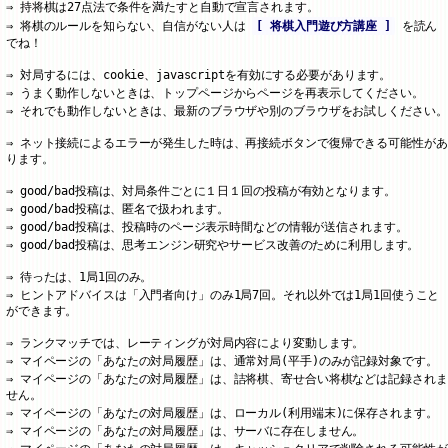
持将棋は27点法で条件を満たすと自動で宣言されます。
将棋のルールを知らない、自信がない人は
[ 将棋入門遊び方講座 ]
を読ん
でね！
対局するには、cookie、javascriptを有効にする必要があります。
うまく動作しないときは、トップページからページを再表示してください。
それでも動作しないときは、最新のブラウザや別のブラウザをお試しください。
ネット接続によるエラーが発生した時は、再接続ボタンで復帰できる可能性があ
ります。
good/bad投稿は、対局条件ごとに１日１回の投稿が有効となります。
good/bad投稿は、匿名で扱われます。
good/bad投稿は、投稿時のページ表示時間などの情報が送信されます。
good/bad投稿は、思考エンジン研究やサービス改善のために利用します。
待ったは、1局1回のみ。
ヒントアドバイスは「入門者向け」のみ1局7回。それ以外では1局1回使うこと
ができます。
ランクマッチでは、レーティングが対局内容により変動します。
マイページの「あなたの対局履歴」は、通常対局(平手)のみが記録対象です。
マイページの「あなたの対局履歴」は、詰将棋、寄せ合い将棋などは記録されま
せん。
マイページの「あなたの対局履歴」は、ローカル(利用端末)に保存されます。
マイページの「あなたの対局履歴」は、サーバに存在しません。