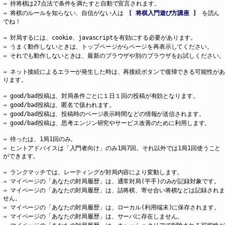
持将棋は27点法で条件を満たすと自動で宣言されます。
将棋のルールを知らない、自信がない人は
[ 将棋入門遊び方講座 ]
を読ん
でね！
対局するには、cookie、javascriptを有効にする必要があります。
うまく動作しないときは、トップページからページを再表示してください。
それでも動作しないときは、最新のブラウザや別のブラウザをお試しください。
ネット接続によるエラーが発生した時は、再接続ボタンで復帰できる可能性があ
ります。
good/bad投稿は、対局条件ごとに１日１回の投稿が有効となります。
good/bad投稿は、匿名で扱われます。
good/bad投稿は、投稿時のページ表示時間などの情報が送信されます。
good/bad投稿は、思考エンジン研究やサービス改善のために利用します。
待ったは、1局1回のみ。
ヒントアドバイスは「入門者向け」のみ1局7回。それ以外では1局1回使うこと
ができます。
ランクマッチでは、レーティングが対局内容により変動します。
マイページの「あなたの対局履歴」は、通常対局(平手)のみが記録対象です。
マイページの「あなたの対局履歴」は、詰将棋、寄せ合い将棋などは記録されま
せん。
マイページの「あなたの対局履歴」は、ローカル(利用端末)に保存されます。
マイページの「あなたの対局履歴」は、サーバに存在しません。