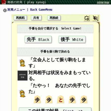
将棋の対局 | play syougi
site top
対局メニュー | Back GameMenu
再挑戦
共有
再接続
手番を自分で選択する Select Game!
先手
後手
Black
White
手番を振り駒で決める
「立会人として振り駒をしま
す」
対局相手は状況をみまもってい
る。
「たやっ！
あなたの先手
でし
た」
この結果で対局