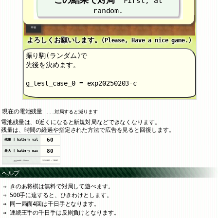
First, at
random.
よろしくお願いします。
(Please, Have a nice game.)
振り駒(ランダム)で
先後を決めます。
g_test_case_0 = exp20250203-c
現在の電池残量
...対局すると減ります
電池残量は、0近くになると新規対局などできなくなります。
残量は、時間の経過や指定された方法で広告を見ると回復します。
60
残量 | battery val
80
最大 | battery max
yyyymmdd - hhmmss
20260809
-
175059
ヘルプ
きのあ将棋は無料で対局して遊べます。
500手に達すると、ひきわけとします。
同一局面4回は千日手となります。
連続王手の千日手は反則負けとなります。