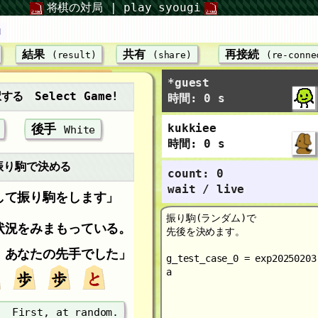
将棋の対局 | play syougi
u
結果
共有
再接続
(result)
(share)
(re-conne
*guest
る Select Game!
時間: 0 s
後手
kukkiee
White
時間: 0 s
振り駒で決める
count: 0
wait / live
して振り駒をします」
振り駒(ランダム)で
状況をみまもっている。
先後を決めます。
！
あなたの先手
でした」
g_test_case_0 = exp20250203
a
局
First, at random.