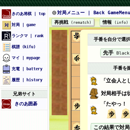
対局メニュー | Back GameMen
きのあ将棋 | top
再挑戦
情報
(rematch)
(info)
対局 | game
ランクマ | rank
手番を自分で選択す
棋譜 (kifu)
先手
Black
マイ | mypage
手番を
充電 | battery
履歴 | history
「立会人と
対局相手は
兄弟サイト
「たやっ
きのあ囲碁
この結果で対