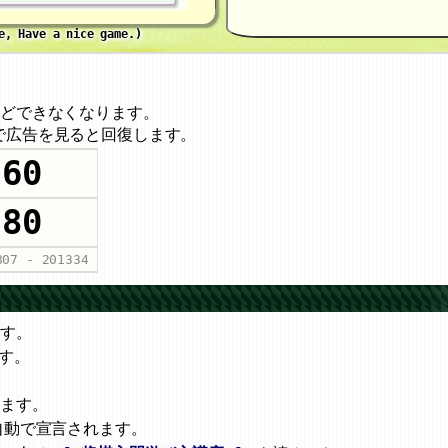
e, Have a nice game.)
などできなくなります。
で広告を見ると回復します。
60
80
807
-
201334
ます。
す。
ります。
自動で宣言されます。