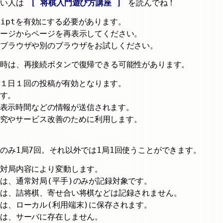
ない人は
[ 将棋入門遊び方講座 ]
を読んでね！
criptを有効にする必要があります。
ページからページを再表示してください。
のブラウザや別のブラウザをお試しください。
た時は、再接続ボタンで復帰できる可能性があります。
とに１日１回の投稿が有効となります。
ます。
ージ表示時間などの情報が送信されます。
ン研究やサービス改善のために利用します。
のみ1局7回。それ以外では1局1回使うことができます。
が対局内容により変動します。
は、通常対局(平手)のみが記録対象です。
」は、詰将棋、寄せ合い将棋などは記録されません。
は、ローカル(利用端末)に保存されます。
」は、サーバに存在しません。