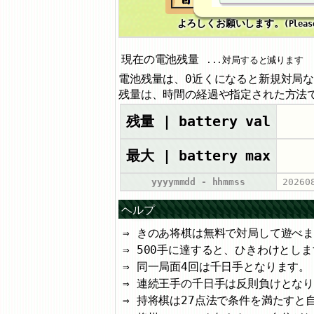
よろしくお願いします。
(Pleas
現在の電池残量
...対局すると減ります
電池残量は、0近くになると新規対局
残量は、時間の経過や指定された方法
残量 | battery val
最大 | battery max
yyyymmdd - hhmmss
20260
ヘルプ
きのあ将棋は無料で対局して遊べ
500手に達すると、ひきわけとしま
同一局面4回は千日手となります。
連続王手の千日手は反則負けとな
持将棋は27点法で条件を満たすと