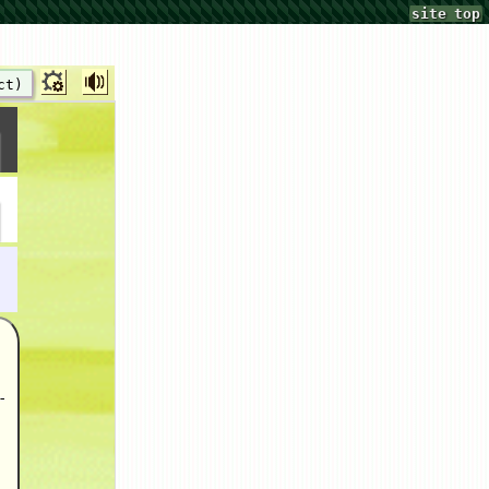
site top
ct)
-