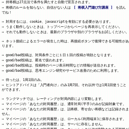
持将棋は27点法で条件を満たすと自動で宣言されます。
将棋のルールを知らない、自信がない人は
[ 将棋入門遊び方講座 ]
を読ん
でね！
対局するには、cookie、javascriptを有効にする必要があります。
うまく動作しないときは、トップページからページを再表示してください。
それでも動作しないときは、最新のブラウザや別のブラウザをお試しください。
ネット接続によるエラーが発生した時は、再接続ボタンで復帰できる可能性があ
ります。
good/bad投稿は、対局条件ごとに１日１回の投稿が有効となります。
good/bad投稿は、匿名で扱われます。
good/bad投稿は、投稿時のページ表示時間などの情報が送信されます。
good/bad投稿は、思考エンジン研究やサービス改善のために利用します。
待ったは、1局1回のみ。
ヒントアドバイスは「入門者向け」のみ1局7回。それ以外では1局1回使うこと
ができます。
ランクマッチでは、レーティングが対局内容により変動します。
マイページの「あなたの対局履歴」は、通常対局(平手)のみが記録対象です。
マイページの「あなたの対局履歴」は、詰将棋、寄せ合い将棋などは記録されま
せん。
マイページの「あなたの対局履歴」は、ローカル(利用端末)に保存されます。
マイページの「あなたの対局履歴」は、サーバに存在しません。