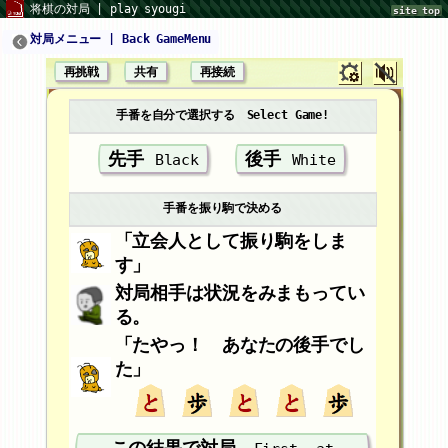
将棋の対局 | play syougi
site top
対局メニュー | Back GameMenu
再挑戦
共有
再接続
手番を自分で選択する Select Game!
先手
後手
Black
White
手番を振り駒で決める
「立会人として振り駒をしま
す」
対局相手は状況をみまもってい
る。
「たやっ！
あなたの後手
でし
た」
この結果で対局