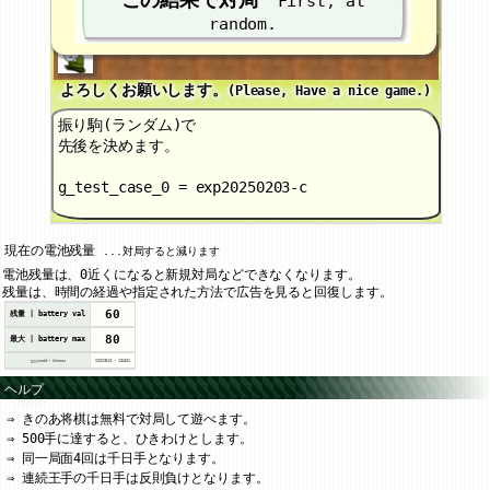
First, at
random.
よろしくお願いします。
(Please, Have a nice game.)
振り駒(ランダム)で
先後を決めます。
g_test_case_0 = exp20250203-c
現在の電池残量
...対局すると減ります
電池残量は、0近くになると新規対局などできなくなります。
残量は、時間の経過や指定された方法で広告を見ると回復します。
60
残量 | battery val
80
最大 | battery max
yyyymmdd - hhmmss
20260810
-
131831
ヘルプ
きのあ将棋は無料で対局して遊べます。
500手に達すると、ひきわけとします。
同一局面4回は千日手となります。
連続王手の千日手は反則負けとなります。