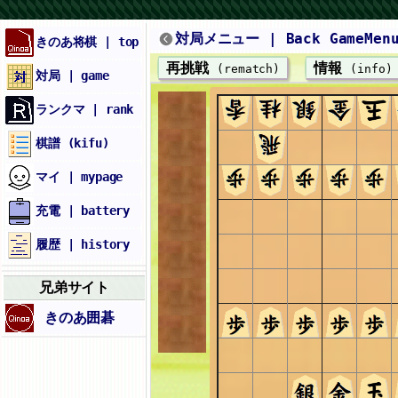
対局メニュー | Back GameMen
きのあ将棋 | top
再挑戦
情報
(rematch)
(info)
対局 | game
ランクマ | rank
棋譜 (kifu)
マイ | mypage
充電 | battery
履歴 | history
兄弟サイト
きのあ囲碁