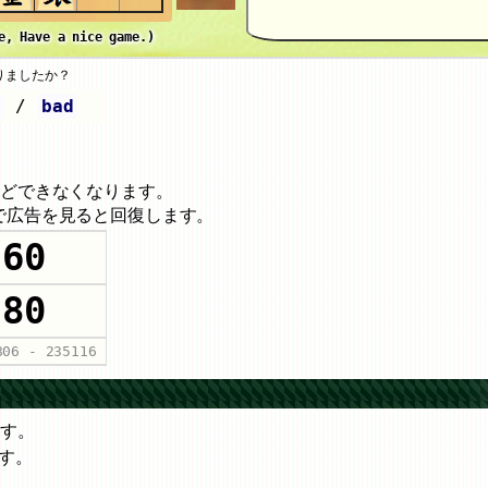
e, Have a nice game.)
りましたか？
d
/
bad
などできなくなります。
で広告を見ると回復します。
60
80
806
-
235116
ます。
す。