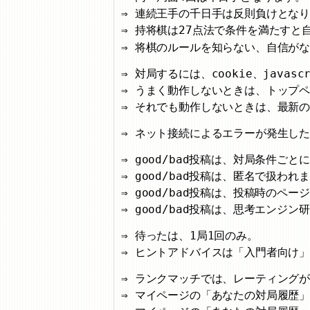
連続王手の千日手は反則負けとな
持将棋は27点法で条件を満たすと
将棋のルールを知らない、自信が
対局するには、cookie、javas
うまく動作しないときは、トップ
それでも動作しないときは、最新
ネット接続によるエラーが発生し
good/bad投稿は、対局条件ご
good/bad投稿は、匿名で扱われ
good/bad投稿は、投稿時のペ
good/bad投稿は、思考エンジ
待ったは、1局1回のみ。
ヒントアドバイスは「入門者向け」
ランクマッチでは、レーティング
マイページの「あなたの対局履歴」