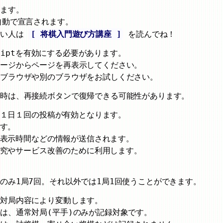
ります。
自動で宣言されます。
ない人は
[ 将棋入門遊び方講座 ]
を読んでね！
criptを有効にする必要があります。
ページからページを再表示してください。
のブラウザや別のブラウザをお試しください。
た時は、再接続ボタンで復帰できる可能性があります。
とに１日１回の投稿が有効となります。
ます。
ージ表示時間などの情報が送信されます。
ン研究やサービス改善のために利用します。
のみ1局7回。それ以外では1局1回使うことができます。
が対局内容により変動します。
は、通常対局(平手)のみが記録対象です。