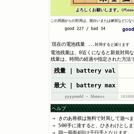
よろしくお願いします。
(Pleas
この局面からの対局は、面白いまたは練習などにな
goo
現在の電池残量
...対局すると減ります
電池残量は、0近くになると新規対局
残量は、時間の経過や指定された方法
残量 | battery val
最大 | battery max
yyyymmdd - hhmmss
20260
ヘルプ
きのあ将棋は無料で対局して遊べ
500手に達すると、ひきわけとしま
同一局面4回は千日手となります。