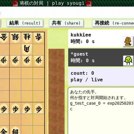
将棋の対局 | play syougi
u
結果
共有
再接続
(result)
(share)
(re-conne
kukkiee
時間: 0 s
*guest
時間: 0 s
count: 0
play / live
あなたの先手。
何か指すと対局開始されます。
g_test_case_0 = exp20250203
c