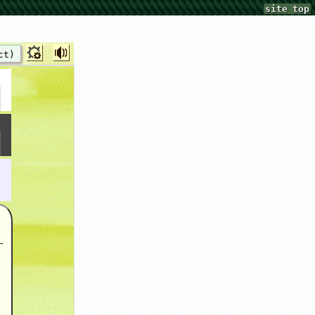
site top
ct)
-