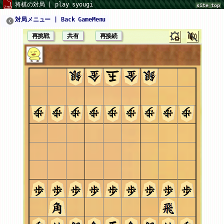
将棋の対局 | play syougi
site top
対局メニュー | Back GameMenu
再挑戦
共有
再接続