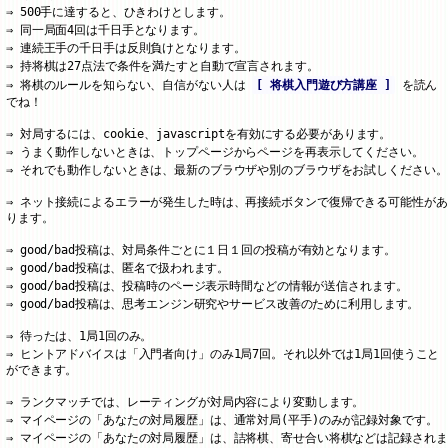
500手に達すると、ひきわけとします。
同一局面4回は千日手となります。
連続王手の千日手は反則負けとなります。
持将棋は27点法で条件を満たすと自動で宣言されます。
将棋のルールを知らない、自信がない人は
[ 将棋入門遊び方講座 ]
を読ん
でね！
対局するには、cookie、javascriptを有効にする必要があります。
うまく動作しないときは、トップページからページを再表示してください。
それでも動作しないときは、最新のブラウザや別のブラウザをお試しください。
ネット接続によるエラーが発生した時は、再接続ボタンで復帰できる可能性があ
ります。
good/bad投稿は、対局条件ごとに１日１回の投稿が有効となります。
good/bad投稿は、匿名で扱われます。
good/bad投稿は、投稿時のページ表示時間などの情報が送信されます。
good/bad投稿は、思考エンジン研究やサービス改善のために利用します。
待ったは、1局1回のみ。
ヒントアドバイスは「入門者向け」のみ1局7回。それ以外では1局1回使うこと
ができます。
ランクマッチでは、レーティングが対局内容により変動します。
マイページの「あなたの対局履歴」は、通常対局(平手)のみが記録対象です。
マイページの「あなたの対局履歴」は、詰将棋、寄せ合い将棋などは記録されま