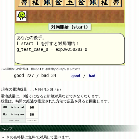
対局開始 (start)
あなたの後手。
[ start ] を押すと対局開始！
g_test_case_0 = exp20250203-0
この局面からの対局は、面白いまたは練習などになりましたか？
good
/
bad
現在の電池残量
...対局すると減ります
電池残量は、0近くになると新規対局などできなくなります。
残量は、時間の経過や指定された方法で広告を見ると回復します。
60
残量 | battery val
80
最大 | battery max
yyyymmdd - hhmmss
20260806
-
203422
ヘルプ
きのあ将棋は無料で対局して遊べます。