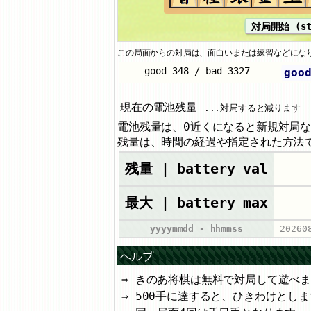
対局開始 (st
この局面からの対局は、面白いまたは練習などにな
goo
現在の電池残量
...対局すると減ります
電池残量は、0近くになると新規対局
残量は、時間の経過や指定された方法
残量 | battery val
最大 | battery max
yyyymmdd - hhmmss
20260
ヘルプ
きのあ将棋は無料で対局して遊べ
500手に達すると、ひきわけとしま