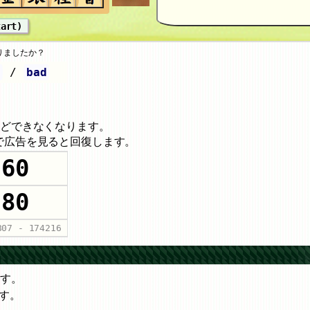
art)
りましたか？
d
/
bad
などできなくなります。
で広告を見ると回復します。
60
80
807
-
174216
ます。
す。