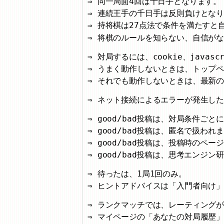
同一局面4回は千日手となります。
連続王手の千日手は反則負けとな
持将棋は27点法で条件を満たすと
将棋のルールを知らない、自信が
対局するには、cookie、javas
うまく動作しないときは、トップ
それでも動作しないときは、最新
ネット接続によるエラーが発生し
good/bad投稿は、対局条件ご
good/bad投稿は、匿名で扱われ
good/bad投稿は、投稿時のペ
good/bad投稿は、思考エンジ
待ったは、1局1回のみ。
ヒントアドバイスは「入門者向け」
ランクマッチでは、レーティング
マイページの「あなたの対局履歴」