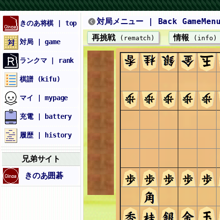
対局メニュー | Back GameMen
きのあ将棋 | top
再挑戦
情報
(rematch)
(info)
対局 | game
ランクマ | rank
棋譜 (kifu)
マイ | mypage
充電 | battery
履歴 | history
兄弟サイト
きのあ囲碁