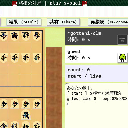
将棋の対局 | play syougi
u
結果
共有
再接続
(result)
(share)
(re-conne
*gottani-c1m
時間: 0 s
guest
時間: 0 s
count: 0
start / live
あなたの後手。
[ start ] を押すと対局開始！
g_test_case_0 = exp20250203
0