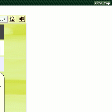
site top
ct)
-