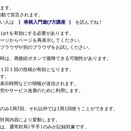
ります。
自動で宣言されます。
ない人は
[ 将棋入門遊び方講座 ]
を読んでね！
criptを有効にする必要があります。
ページからページを再表示してください。
のブラウザや別のブラウザをお試しください。
た時は、再接続ボタンで復帰できる可能性があります。
とに１日１回の投稿が有効となります。
ます。
ージ表示時間などの情報が送信されます。
ン研究やサービス改善のために利用します。
のみ1局7回。それ以外では1局1回使うことができます。
が対局内容により変動します。
は、通常対局(平手)のみが記録対象です。