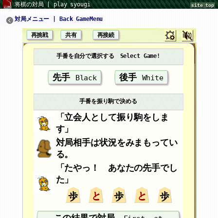
将棋の対局 | play syougi
site top
対局メニュー | Back GameMenu
再挑戦
共有
再接続
手番を自分で選択する Select Game!
先手
後手
Black
White
手番を振り駒で決める
「立会人として振り駒をしま
す」
対局相手は状況をみまもってい
る。
「たやっ！
あなたの先手
でし
た」
この結果で対局