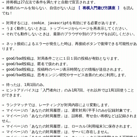
持将棋は27点法で条件を満たすと自動で宣言されます。
将棋のルールを知らない、自信がない人は
[ 将棋入門遊び方講座 ]
を読ん
でね！
対局するには、cookie、javascriptを有効にする必要があります。
うまく動作しないときは、トップページからページを再表示してください。
それでも動作しないときは、最新のブラウザや別のブラウザをお試しください。
ネット接続によるエラーが発生した時は、再接続ボタンで復帰できる可能性があ
ります。
good/bad投稿は、対局条件ごとに１日１回の投稿が有効となります。
good/bad投稿は、匿名で扱われます。
good/bad投稿は、投稿時のページ表示時間などの情報が送信されます。
good/bad投稿は、思考エンジン研究やサービス改善のために利用します。
待ったは、1局1回のみ。
ヒントアドバイスは「入門者向け」のみ1局7回。それ以外では1局1回使うこと
ができます。
ランクマッチでは、レーティングが対局内容により変動します。
マイページの「あなたの対局履歴」は、通常対局(平手)のみが記録対象です。
マイページの「あなたの対局履歴」は、詰将棋、寄せ合い将棋などは記録されま
せん。
マイページの「あなたの対局履歴」は、ローカル(利用端末)に保存されます。
マイページの「あなたの対局履歴」は、サーバに存在しません。