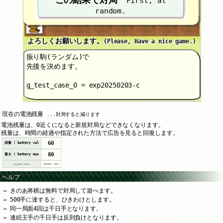
First, at
random.
よろしくお願いします。
(Please, Have a nice game.)
振り駒(ランダム)で
先後を決めます。
g_test_case_0 = exp20250203-c
現在の電池残量
...対局すると減ります
電池残量は、0近くになると新規対局などできなくなります。
残量は、時間の経過や指定された方法で広告を見ると回復します。
60
残量 | battery val
80
最大 | battery max
yyyymmdd - hhmmss
20260806
-
40207
ヘルプ
きのあ将棋は無料で対局して遊べます。
500手に達すると、ひきわけとします。
同一局面4回は千日手となります。
連続王手の千日手は反則負けとなります。